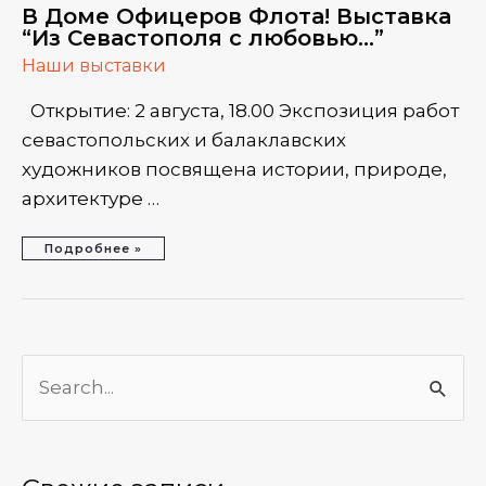
Любовью…”
ню
В Доме Офицеров Флота! Выставка
“Из Севастополя с любовью…”
еключатель
Наши выставки
ню
Открытие: 2 августа, 18.00 Экспозиция работ
еключатель
севастопольских и балаклавских
художников посвящена истории, природе,
ню
архитектуре …
Подробнее »
П
о
и