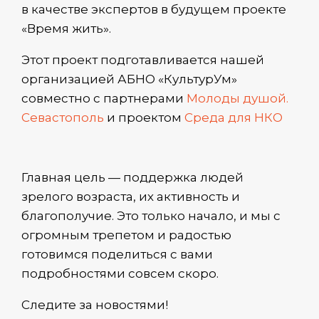
ню
в качестве экспертов в будущем проекте
еключатель
«Время жить».
Этот проект подготавливается нашей
ню
организацией АБНО «КультурУм»
еключатель
совместно с партнерами
Молоды душой.
ню
Севастополь
и проектом
Среда для НКО
Главная цель — поддержка людей
зрелого возраста, их активность и
благополучие. Это только начало, и мы с
огромным трепетом и радостью
готовимся поделиться с вами
подробностями совсем скоро.
Следите за новостями!