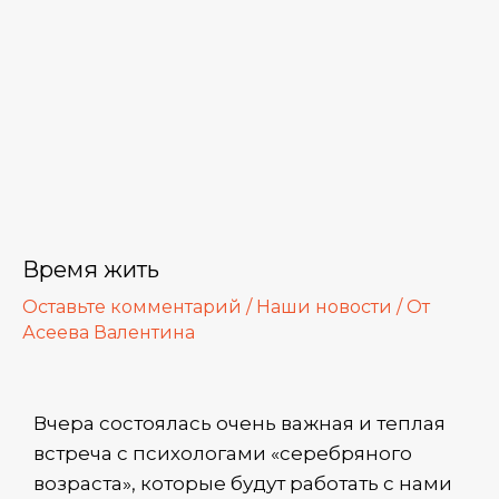
еключатель
ню
Время жить
Оставьте комментарий
/
Наши новости
/ От
Асеева Валентина
еключатель
Вчера состоялась очень важная и теплая
ню
встреча с психологами «серебряного
еключатель
возраста», которые будут работать с нами