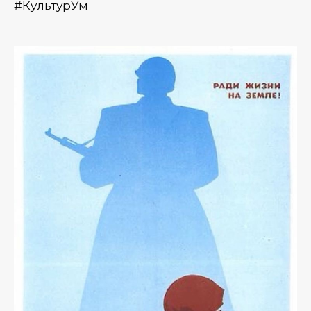
#КультурУм