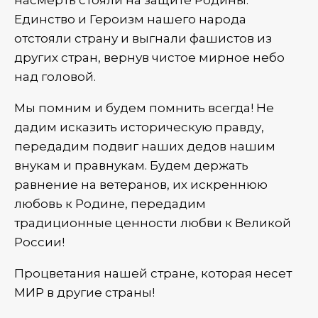
насмерть стояли на защите Родины.
ню
Единство и Героизм нашего народа
еключатель
отстояли страну и выгнали фашистов из
других стран, вернув чистое мирное небо
ню
над головой.
еключатель
Мы помним и будем помнить всегда! Не
ню
дадим исказить историческую правду,
передадим подвиг наших дедов нашим
внукам и правнукам. Будем держать
равнение на ветеранов, их искреннюю
любовь к Родине, передадим
традиционные ценности любви к Великой
России!
Процветания нашей стране, которая несет
МИР в другие страны!