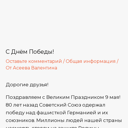
еключатель
ню
С Днём Победы!
Оставьте комментарий
/
Общая информация
/
От
Асеева Валентина
Дорогие друзья!
еключатель
Поздравляем с Великим Праздником 9 мая!
80 лет назад Советский Союз одержал
ню
победу над фашисткой Германией и их
еключатель
союзников. Миллионы людей нашей страны