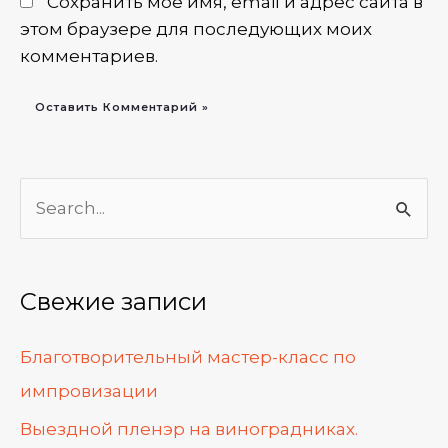
Сохранить моё имя, email и адрес сайта в
этом браузере для последующих моих
комментариев.
П
о
и
Свежие записи
с
к
Благотворительный мастер-класс по
:
импровизации
Выездной пленэр на виноградниках.